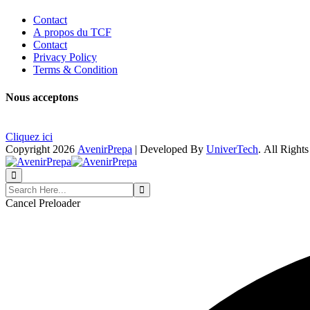
Contact
A propos du TCF
Contact
Privacy Policy
Terms & Condition
Nous acceptons
Cliquez ici
Copyright 2026
AvenirPrepa
| Developed By
UniverTech
. All Right
Cancel Preloader