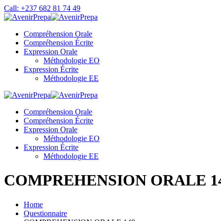
Skip
Call: +237 682 81 74 49
to
content
Compréhension Orale
Compréhension Écrite
Expression Orale
Méthodologie EO
Expression Écrite
Méthodologie EE
Compréhension Orale
Compréhension Écrite
Expression Orale
Méthodologie EO
Expression Écrite
Méthodologie EE
COMPREHENSION ORALE 1
Home
Questionnaire