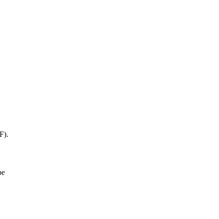
F).
be