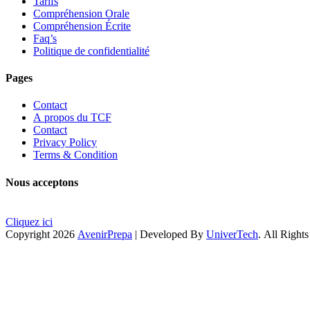
Tarifs
Compréhension Orale
Compréhension Écrite
Faq’s
Politique de confidentialité
Pages
Contact
A propos du TCF
Contact
Privacy Policy
Terms & Condition
Nous acceptons
Cliquez ici
Copyright 2026
AvenirPrepa
| Developed By
UniverTech
. All Right