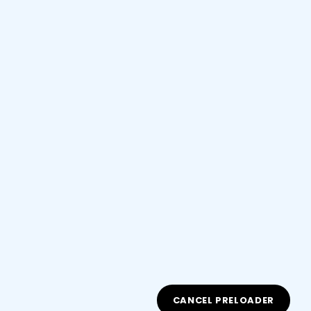
Privacy Policy
Terms & Condition
Nous acceptons
Cliquez ici
CANCEL PRELOADER
Copyright 2026
AvenirPrepa
| Developed By
UniverTech
. All