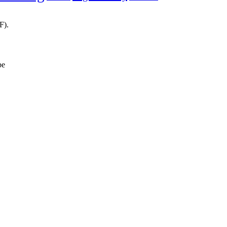
F).
be