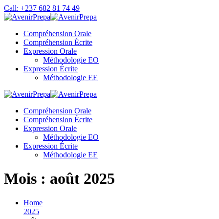
Skip
Call: +237 682 81 74 49
to
content
Compréhension Orale
Compréhension Écrite
Expression Orale
Méthodologie EO
Expression Écrite
Méthodologie EE
Compréhension Orale
Compréhension Écrite
Expression Orale
Méthodologie EO
Expression Écrite
Méthodologie EE
Mois :
août 2025
Home
2025