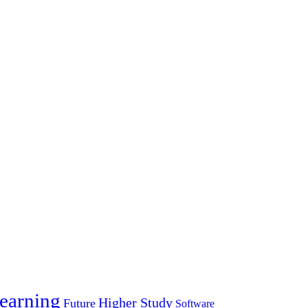
earning
Higher Study
Future
Software